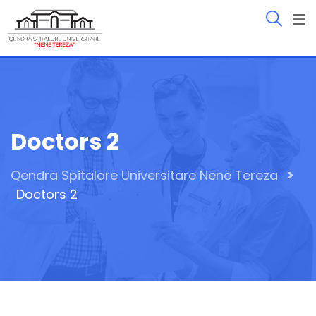
Doctors 2
>
Qendra Spitalore Universitare Nënë Tereza
Doctors 2