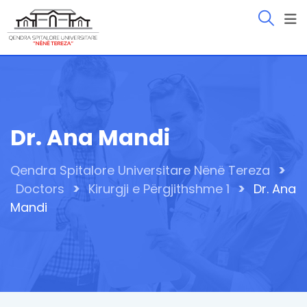
Skip
to
content
Dr. Ana Mandi
>
Qendra Spitalore Universitare Nënë Tereza
>
>
Doctors
Kirurgji e Përgjithshme 1
Dr. Ana
Mandi