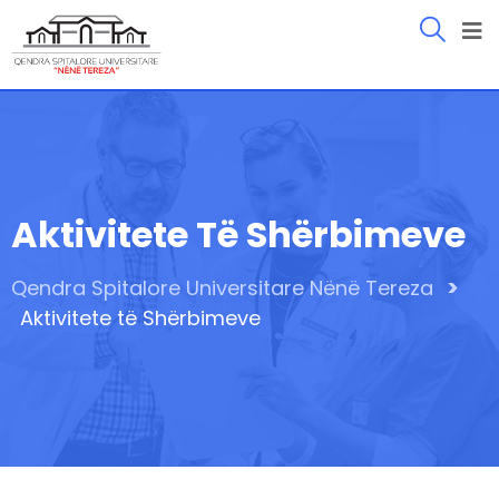
Aktivitete Të Shërbimeve
>
Qendra Spitalore Universitare Nënë Tereza
Aktivitete të Shërbimeve