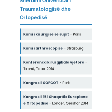
Shërbimi Universitar i
Traumatologjisë dhe
Ortopedisë
Kursi i kirurgjisë së supit
- Paris
Kursi i arthroscopisë
- Strasburg
Konferenca kirurgjikale vjetore
-
Tiranë, Tetor 2014
Kongresi i SOFCOT
- Paris
Kongresi i 15 i Shoqatës Europiane
e Ortopedisë
- Londër, Qershor 2014