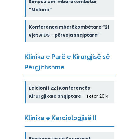
Simpoziumi mbarëkombëtar
“Malaria”
Konferenca mbarëkombëtare “21
vjet AIDS – përvoja shqiptare”
Klinika e Parë e Kirurgjisë së
Përgjithshme
Edicioni i 22 i Konferencës
Kirurgjikale Shqiptare
- Tetor 2014
Klinika e Kardiologjisë II
Pjesëmarrja në Kongreset