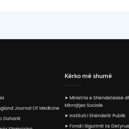
Kërko më shumë
ia
➤ Ministria e Shëndetësisë d
Mbrojtjes Sociale
gland Journal Of Medicine
➤ Instituti i Shëndetit Publik
o Duhanit
➤ Fondi i Sigurimit te Detyr
për Shqipërinë