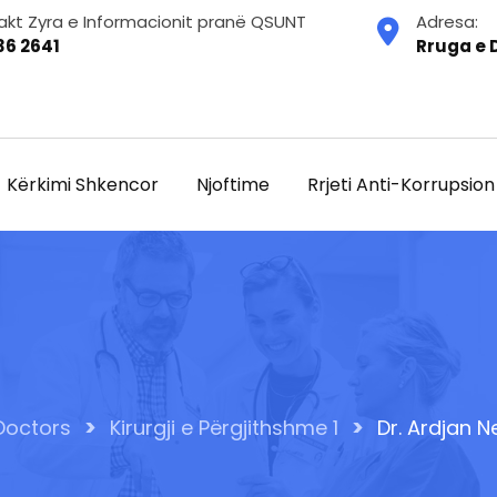
akt Zyra e Informacionit pranë QSUNT
Adresa:
36 2641
Rruga e D
Kërkimi Shkencor
Njoftime
Rrjeti Anti-Korrupsion
>
>
Doctors
Kirurgji e Përgjithshme 1
Dr. Ardjan N