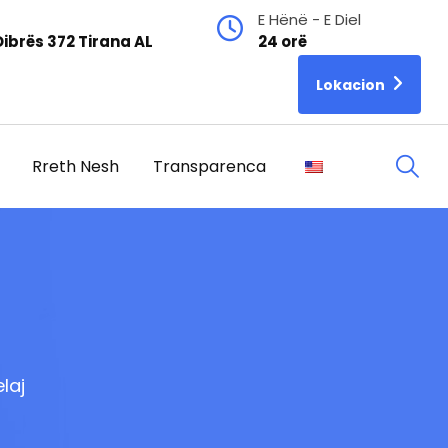
E Hënë - E Diel
ibrës 372 Tirana AL
24 orë
Lokacion
Rreth Nesh
Transparenca
elaj