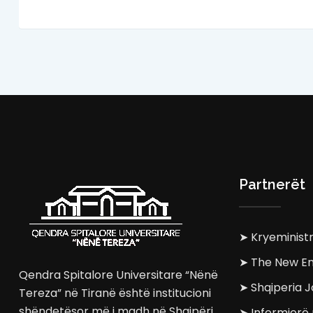
Partnerët
➤ Kryeministr
➤ The New En
Qendra Spitalore Universitare “Nënë
➤ Shqiperia J
Tereza” në Tiranë është institucioni
shëndetësor më i madh në Shqipëri
➤ Infermierë 