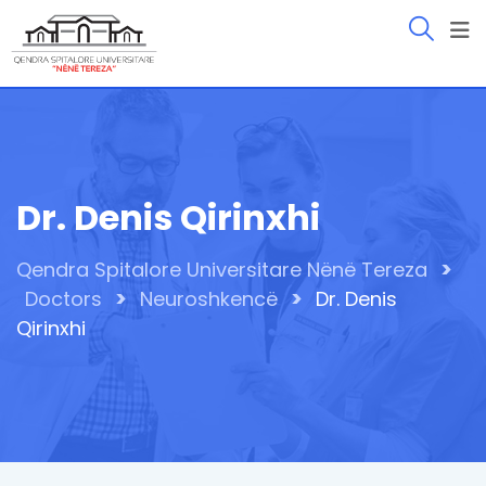
Skip
to
content
Dr. Denis Qirinxhi
>
Qendra Spitalore Universitare Nënë Tereza
>
>
Doctors
Neuroshkencë
Dr. Denis
Qirinxhi