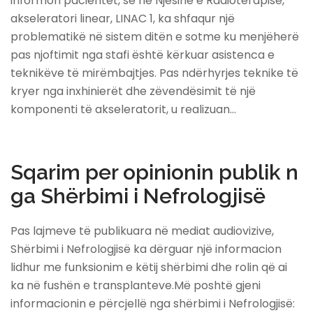
informon pacientët, se në Njësinë e Radioterapisë,
akseleratori linear, LINAC 1, ka shfaqur një
problematikë në sistem ditën e sotme ku menjëherë
pas njoftimit nga stafi është kërkuar asistenca e
teknikëve të mirëmbajtjes. Pas ndërhyrjes teknike të
kryer nga inxhinierët dhe zëvendësimit të një
komponenti të akseleratorit, u realizuan…
Sqarim per opinionin publik n
ga Shërbimi i Nefrologjisë
Pas lajmeve të publikuara në mediat audiovizive,
Shërbimi i Nefrologjisë ka dërguar një informacion
lidhur me funksionim e këtij shërbimi dhe rolin që ai
ka në fushën e transplanteve.Më poshtë gjeni
informacionin e përcjellë nga shërbimi i Nefrologjisë: