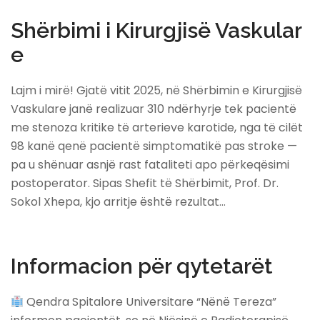
Shërbimi i Kirurgjisë Vaskular
e
Lajm i mirë! Gjatë vitit 2025, në Shërbimin e Kirurgjisë
Vaskulare janë realizuar 310 ndërhyrje tek pacientë
me stenoza kritike të arterieve karotide, nga të cilët
98 kanë qenë pacientë simptomatikë pas stroke —
pa u shënuar asnjë rast fataliteti apo përkeqësimi
postoperator. Sipas Shefit të Shërbimit, Prof. Dr.
Sokol Xhepa, kjo arritje është rezultat…
Informacion për qytetarët
Qendra Spitalore Universitare “Nënë Tereza”