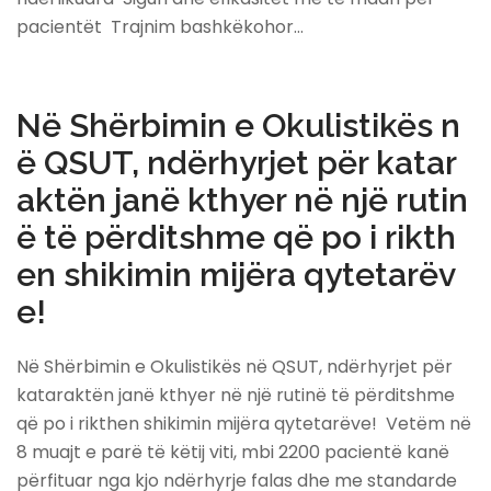
pacientët Trajnim bashkëkohor…
Në Shërbimin e Okulistikës n
ë QSUT, ndërhyrjet për katar
aktën janë kthyer në një rutin
ë të përditshme që po i rikth
en shikimin mijëra qytetarëv
e!
Në Shërbimin e Okulistikës në QSUT, ndërhyrjet për
kataraktën janë kthyer në një rutinë të përditshme
që po i rikthen shikimin mijëra qytetarëve! Vetëm në
8 muajt e parë të këtij viti, mbi 2200 pacientë kanë
përfituar nga kjo ndërhyrje falas dhe me standarde