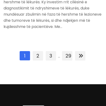
hershme të lëkurës. Ky investim rrit cilësinë e
diagnostikimit të ndryshimeve të lëkurës, duke
mundësuar zbulimin në faza të hershme të lezioneve
dhe tumoreve të lëkurës, si dhe ndjekjen më të
kujdesshme të pacientëve. Me…
1
2
3
29
...