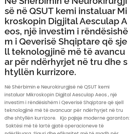
Në Shërbimin e Neurokirurgji
së në QSUT kemi instaluar Mi
kroskopin Digjital Aesculap A
eos, një investim i rëndësishë
m i Qeverisë Shqiptare që sje
ll teknologjinë më të avancu
ar për ndërhyrjet në tru dhe s
htyllën kurrizore.
Në Shërbimin e Neurokirurgjisë në QSUT kemi
instaluar Mikroskopin Digjital Aesculap Aeos , një
investim i rëndësishëm i Qeverisë Shqiptare që sjell
teknologjinë më të avancuar për ndërhyrjet në tru
dhe shtyllën kurrizore. Kjo pajisje moderne garanton:
Saktësi më të lartë gjatë operacioneve të
ndërlikuara Siguri dhe efikasitet më të madh për