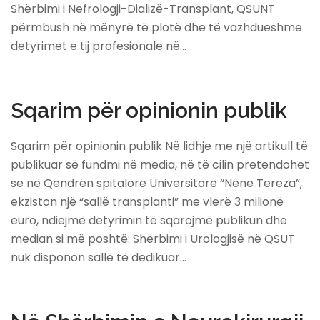
Shërbimi i Nefrologji-Dializë-Transplant, QSUNT
përmbush në mënyrë të plotë dhe të vazhdueshme
detyrimet e tij profesionale në…
Sqarim për opinionin publik
Sqarim për opinionin publik Në lidhje me një artikull të
publikuar së fundmi në media, në të cilin pretendohet
se në Qendrën spitalore Universitare “Nënë Tereza”,
ekziston një “sallë transplanti” me vlerë 3 milionë
euro, ndiejmë detyrimin të sqarojmë publikun dhe
median si më poshtë: Shërbimi i Urologjisë në QSUT
nuk disponon sallë të dedikuar…