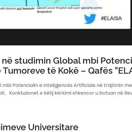
ë studimin Global mbi Potenciali
të Tumoreve të Kokë – Qafës ”EL
Potencialin e Inteligjencës Artificiale në trajtimin me
t. Konkluzionet e këtij kërkimi shkencor u botuan në Re
bimeve Universitare