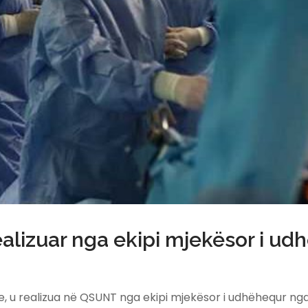
realizuar nga ekipi mjekësor i u
are, u realizua në QSUNT nga ekipi mjekësor i udhëhequr n