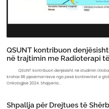
QSUNT kontribuon denjësisht n
në trajtimin me Radioterapi 
QSUNT kontribuon denjësisht në studimin Global mbi 
krahas 98 pjesëmarrësve nga pesë kontinentet e globi
Onkologjisë 2024. Shqipëria…
Shpallja për Drejtues të Shër