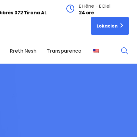
E Hënë - E Diel
ibrës 372 Tirana AL
24 orë
Lokacion
Rreth Nesh
Transparenca