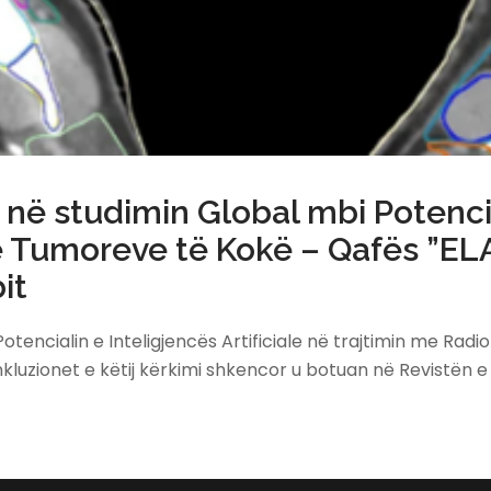
ë studimin Global mbi Potenciali
të Tumoreve të Kokë – Qafës ”EL
it
tencialin e Inteligjencës Artificiale në trajtimin me Rad
luzionet e këtij kërkimi shkencor u botuan në Revistën 