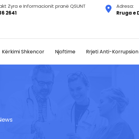
akt Zyra e Informacionit pranë QSUNT
Adresa:
36 2641
Rruga e D
Kërkimi Shkencor
Njoftime
Rrjeti Anti-Korrupsion
News