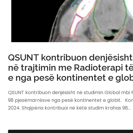
QSUNT kontribuon denjësisht n
në trajtimin me Radioterapi 
e nga pesë kontinentet e glob
QSUNT kontribuon denjësisht në studimin Global mbi Po
98 pjesëmarrësve nga pesë kontinentet e globit. Konk
2024. Shqipëria kontribuoi në këtë studim krahas 98…