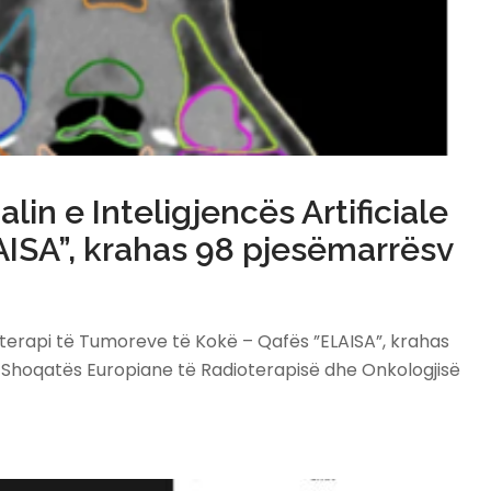
n e Inteligjencës Artificiale
AISA”, krahas 98 pjesëmarrësv
ioterapi të Tumoreve të Kokë – Qafës ”ELAISA”, krahas
e Shoqatës Europiane të Radioterapisë dhe Onkologjisë