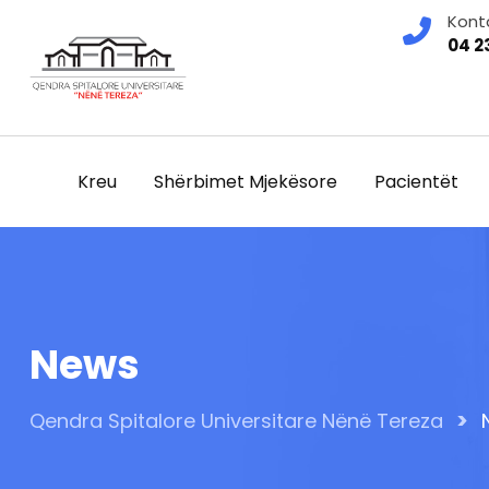
Skip
Kont
to
04 2
content
Kreu
Shërbimet Mjekësore
Pacientët
News
>
Qendra Spitalore Universitare Nënë Tereza