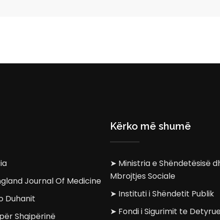
Kërko më shumë
ia
➤ Ministria e Shëndetësisë d
Mbrojtjes Sociale
gland Journal Of Medicine
➤ Instituti i Shëndetit Publik
o Duhanit
➤ Fondi i Sigurimit te Detyr
për Shqipërinë