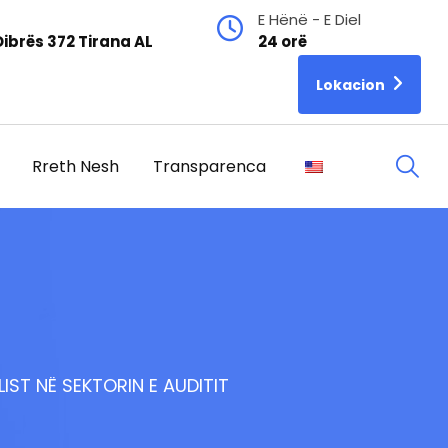
E Hënë - E Diel
ibrës 372 Tirana AL
24 orë
Lokacion
Rreth Nesh
Transparenca
LIST NË SEKTORIN E AUDITIT