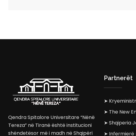
Partnerët
➤ Kryeministr
➤ The New En
Qendra Spitalore Universitare “Nënë
➤ Shqiperia J
Tereza” në Tiranë është institucioni
shëndetësor më i madh në Shqipëri
➤ Infermierë 