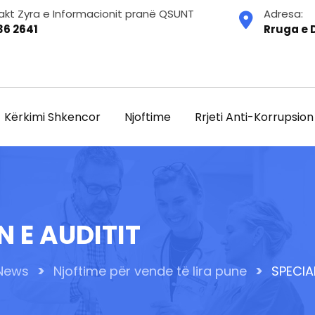
akt Zyra e Informacionit pranë QSUNT
Adresa:
36 2641
Rruga e D
Kërkimi Shkencor
Njoftime
Rrjeti Anti-Korrupsion
N E AUDITIT
>
>
News
Njoftime për vende të lira pune
SPECIA