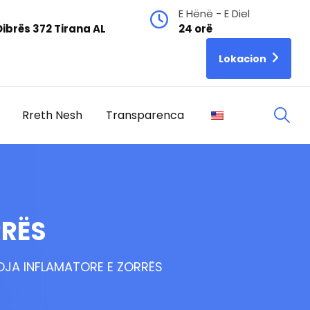
E Hënë - E Diel
ibrës 372 Tirana AL
24 orë
Lokacion
Rreth Nesh
Transparenca
RRËS
DJA INFLAMATORE E ZORRËS