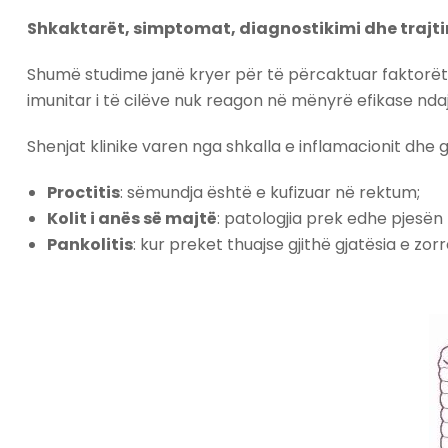
Shkaktarët, simptomat, diagnostikimi dhe trajtimi
Shumë studime janë kryer për të përcaktuar faktorët s
imunitar i të cilëve nuk reagon në mënyrë efikase ndaj n
Shenjat klinike varen nga shkalla e inflamacionit dhe gja
Proctitis
: sëmundja është e kufizuar në rektum;
Kolit i anës së majtë
: patologjia prek edhe pjesën 
Pankolitis
: kur preket thuajse gjithë gjatësia e zor