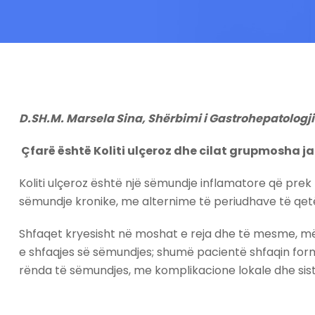
D.SH.M. Marsela Sina, Shërbimi i Gastrohepatologj
Çfarë është Koliti ulçeroz dhe cilat grupmosha j
Koliti ulçeroz është një sëmundje inflamatore që prek
sëmundje kronike, me alternime të periudhave të qetës
Shfaqet kryesisht në moshat e reja dhe të mesme, më
e shfaqjes së sëmundjes; shumë pacientë shfaqin forma
rënda të sëmundjes, me komplikacione lokale dhe sis