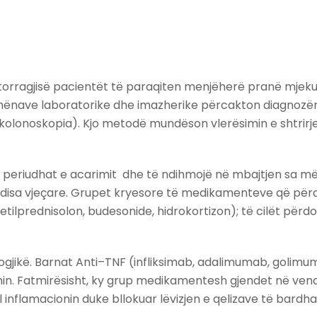
torragjisë pacientët të paraqiten menjëherë pranë mjekut 
të dhënave laboratorike dhe imazherike përcakton diagnoz
(kolonoskopia). Kjo metodë mundëson vlerësimin e shtrirje
jë periudhat e acarimit dhe të ndihmojë në mbajtjen sa më
 disa vjeçare. Grupet kryesore të medikamenteve që përd
etilprednisolon, budesonide, hidrokortizon); të cilët përd
jikë. Barnat Anti–TNF (infliksimab, adalimumab, golimum
nin. Fatmirësisht, ky grup medikamentesh gjendet në ven
 ul inflamacionin duke bllokuar lëvizjen e qelizave të bardha