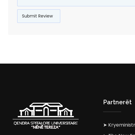
Partnerët
➤ Kryeministr