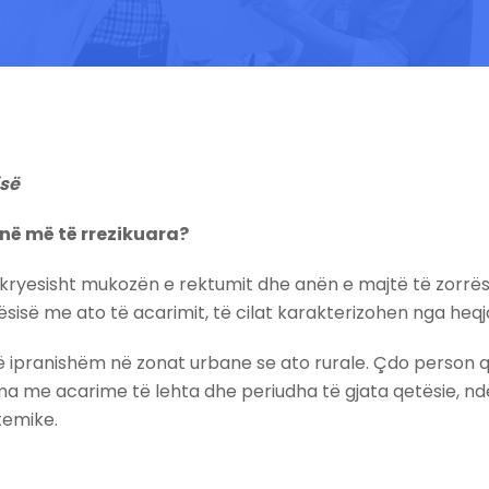
isë
anë më të rrezikuara?
 kryesisht mukozën e rektumit dhe anën e majtë të zorrës
isë me ato të acarimit, të cilat karakterizohen nga heqja 
 ipranishëm në zonat urbane se ato rurale. Çdo person që
 me acarime të lehta dhe periudha të gjata qetësie, ndër
temike.