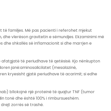
të familjes. Më pas pacienti i referohet mjekut
ën, dhe vlerëson gravitetin e sëmundjes. Ekzaminimi më
s dhe shkallës së inflamacionit si dhe marrjen e
 afatgjatë të periudhave të qetësisë. Kjo nënkupton
oren janë:aminosalicilatet (mesalazinë,
oren kryesisht gjatë periudhave të acarimit; si edhe
ab) bllokojnë një proteinë të quajtur TNF (tumor
din tonë dhe është 100% i rimbursueshëm.
 drejt zorrës së trashë.