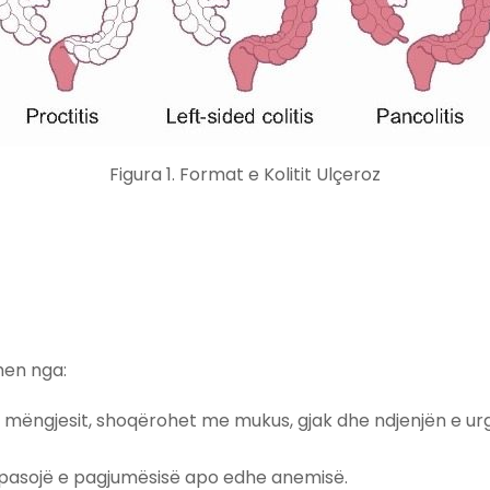
Figura 1. Format e Kolitit Ulçeroz
hen nga:
a të mëngjesit, shoqërohet me mukus, gjak dhe ndjenjën e u
si pasojë e pagjumësisë apo edhe anemisë.