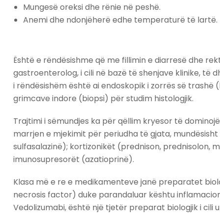
Mungesë oreksi dhe rënie në peshë.
Anemi dhe ndonjëherë edhe temperaturë të lartë.
Është e rëndësishme që me fillimin e diarresë dhe rek
gastroenterolog, i cili në bazë të shenjave klinike, 
i rëndësishëm është ai endoskopik i zorrës së trashë 
grimcave indore (biopsi) për studim histologjik.
Trajtimi i sëmundjes ka për qëllim kryesor të domino
marrjen e mjekimit për periudha të gjata, mundësisht
sulfasalazinë); kortizonikët (prednison, prednisolon, m
imunosupresorët (azatioprinë).
Klasa më e re e medikamenteve janë preparatet biolog
necrosis factor) duke parandaluar kështu inflamacio
Vedolizumabi, është një tjetër preparat biologjik i cili