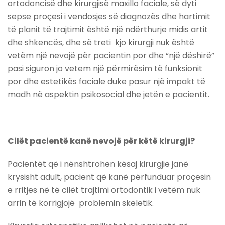
ortodoncisë dhe kirurgjisë maxillo faciale, së dyti
sepse proçesi i vendosjes së diagnozës dhe hartimit
të planit të trajtimit është një ndërthurje midis artit
dhe shkencës, dhe së treti kjo kirurgji nuk është
vetëm një nevojë për pacientin por dhe “një dëshirë”
pasi siguron jo vetem një përmirësim të funksionit
por dhe estetikës faciale duke pasur një impakt të
madh në aspektin psikosocial dhe jetën e pacientit.
Cilët pacientë kanë nevojë për këtë kirurgji?
Pacientët që i nënshtrohen kësaj kirurgjie janë
krysisht adult, pacient që kanë përfunduar proçesin
e rritjes në të cilët trajtimi ortodontik i vetëm nuk
arrin të korrigjojë problemin skeletik.