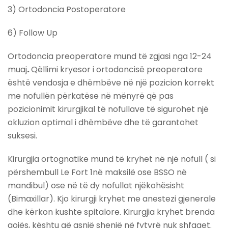
3) Ortodoncia Postoperatore
6) Follow Up
Ortodoncia preoperatore mund të zgjasi nga 12-24
muaj
.
Qëllimi kryesor i ortodoncisë preoperatore
është vendosja e dhëmbëve në një pozicion korrekt
me nofullën përkatëse në mënyrë që pas
pozicionimit kirurgjikal të nofullave të sigurohet një
okluzion optimal i dhëmbëve dhe të garantohet
suksesi.
Kirurgjia ortognatike mund të kryhet në një nofull ( si
përshembull Le Fort 1në maksilë ose BSSO në
mandibul) ose në të dy nofullat njëkohësisht
(Bimaxillar). Kjo kirurgji kryhet me anestezi gjenerale
dhe kërkon kushte spitalore. Kirurgjia kryhet brenda
gojës, kështu që asnjë shenjë në fytyrë nuk shfaqet.