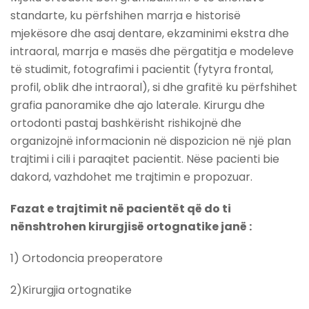
standarte, ku përfshihen marrja e historisë
mjekësore dhe asaj dentare, ekzaminimi ekstra dhe
intraoral, marrja e masës dhe përgatitja e modeleve
të studimit, fotografimi i pacientit (fytyra frontal,
profil, oblik dhe intraoral), si dhe grafitë ku përfshihet
grafia panoramike dhe ajo laterale. Kirurgu dhe
ortodonti pastaj bashkërisht rishikojnë dhe
organizojnë informacionin në dispozicion në një plan
trajtimi i cili i paraqitet pacientit. Nëse pacienti bie
dakord, vazhdohet me trajtimin e propozuar.
Fazat e trajtimit në pacientët që do ti
nënshtrohen kirurgjisë ortognatike janë :
1) Ortodoncia preoperatore
2)Kirurgjia ortognatike