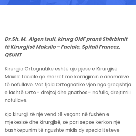
Dr.Sh. M. Algen Isufi, kirurg OMF pranë Shërbimit
të Kirurgjisë Maksilo – Faciale, Spitali Francez,
QSUNT
Kirurgjia Ortognatike është ajo pjesë e Kirurgjisë
Maxillo faciale që merret me korrigjimin e anomalive
të nofullave. Vet fjala Ortognatike vjen nga greqishtja
e lashtë Orto= drejtoj dhe gnathos= nofulla, drejtimi i
nofullave.
Kjo kirurgji zë një vend të veçant në fushën e
mjekesisë dhe kirurgjisë, së pari sepse kërkon një
bashkëpunim të ngushtë midis dy specialiteteve