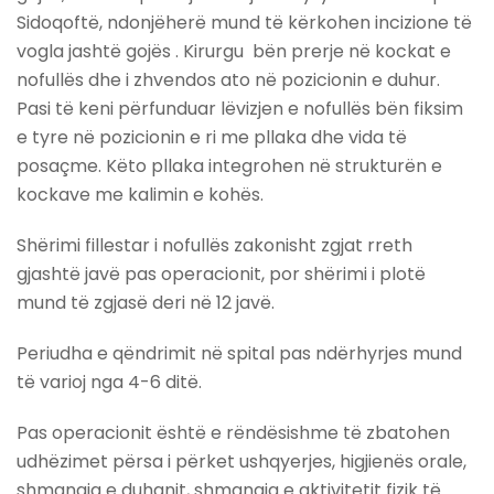
Sidoqoftë, ndonjëherë mund të kërkohen incizione të
vogla jashtë gojës . Kirurgu bën prerje në kockat e
nofullës dhe i zhvendos ato në pozicionin e duhur.
Pasi të keni përfunduar lëvizjen e nofullës bën fiksim
e tyre në pozicionin e ri me pllaka dhe vida të
posaçme. Këto pllaka integrohen në strukturën e
kockave me kalimin e kohës.
Shërimi fillestar i nofullës zakonisht zgjat rreth
gjashtë javë pas operacionit, por shërimi i plotë
mund të zgjasë deri në 12 javë.
Periudha e qëndrimit në spital pas ndërhyrjes mund
të varioj nga 4-6 ditë.
Pas operacionit është e rëndësishme të zbatohen
udhëzimet përsa i përket ushqyerjes, higjienës orale,
shmangia e duhanit, shmangia e aktivitetit fizik të