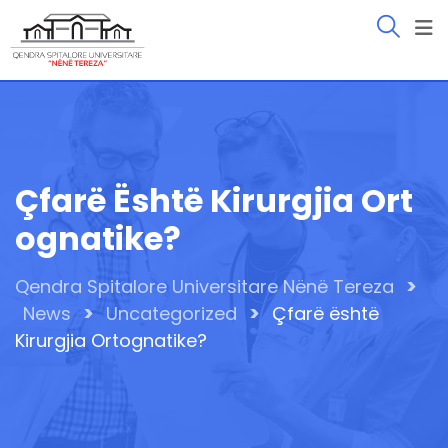
Skip
to
content
Çfarë Është Kirurgjia Ort
Ognatike?
>
Qendra Spitalore Universitare Nënë Tereza
>
>
News
Uncategorized
Çfarë është
Kirurgjia Ortognatike?