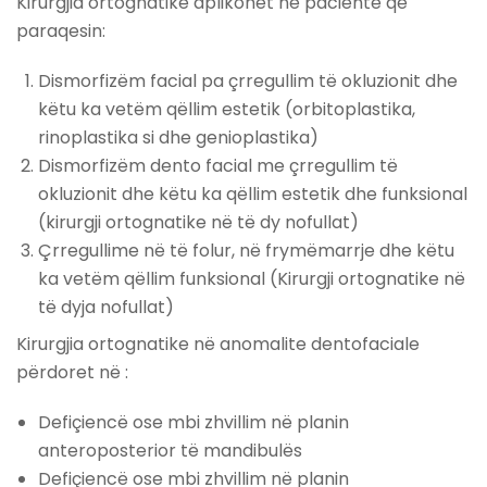
Kirurgjia ortognatike aplikohet në pacientë që
paraqesin:
Dismorfizëm facial pa çrregullim të okluzionit dhe
këtu ka vetëm qëllim estetik (orbitoplastika,
rinoplastika si dhe genioplastika)
Dismorfizëm dento facial me çrregullim të
okluzionit dhe këtu ka qëllim estetik dhe funksional
(kirurgji ortognatike në të dy nofullat)
Çrregullime në të folur, në frymëmarrje dhe këtu
ka vetëm qëllim funksional (Kirurgji ortognatike në
të dyja nofullat)
Kirurgjia ortognatike në anomalite dentofaciale
përdoret në :
Defiçiencë ose mbi zhvillim në planin
anteroposterior të mandibulës
Defiçiencë ose mbi zhvillim në planin