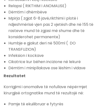
Relapsi ( RIKTHIM I ANOMALISE)
Dëmtim i dhëmbëve
Mpirja ( zgjat 6-8 javë,rikthimi i plotë i
ndjeshmërisë vjen pas 2 vjetësh dhe në 155 të
rasteve mund të zgjasi më shume dhe të
konsiderohet permanente)
Humbje e gjakut deri në 500ml ( DO
TRANSFUZION)
Infeksion i kockave
Cikatrice kur bëhen incizione në lekurë
Dëmtim i minipllakave ose lëshim i vidave
Rezultatet
Korrigjimi i anomalive të nofullave nëpërmjet
kirurgjisë ortognatike mund të rezultojë në:
Pamje të ekuilibruar e fytyrës