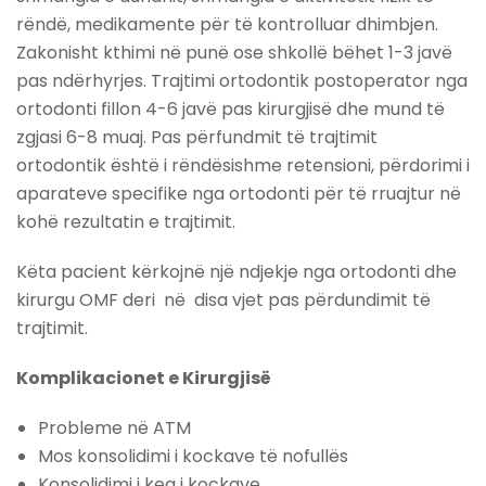
rëndë, medikamente për të kontrolluar dhimbjen.
Zakonisht kthimi në punë ose shkollë bëhet 1-3 javë
pas ndërhyrjes. Trajtimi ortodontik postoperator nga
ortodonti fillon 4-6 javë pas kirurgjisë dhe mund të
zgjasi 6-8 muaj. Pas përfundmit të trajtimit
ortodontik është i rëndësishme retensioni, përdorimi i
aparateve specifike nga ortodonti për të rruajtur në
kohë rezultatin e trajtimit.
Këta pacient kërkojnë një ndjekje nga ortodonti dhe
kirurgu OMF deri në disa vjet pas përdundimit të
trajtimit.
Komplikacionet e Kirurgjisë
Probleme në ATM
Mos konsolidimi i kockave të nofullës
Konsolidimi i keq i kockave