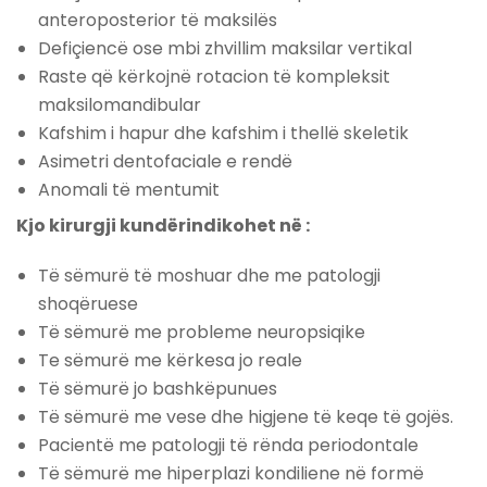
anteroposterior të maksilës
Defiçiencë ose mbi zhvillim maksilar vertikal
Raste që kërkojnë rotacion të kompleksit
maksilomandibular
Kafshim i hapur dhe kafshim i thellë skeletik
Asimetri dentofaciale e rendë
Anomali të mentumit
Kjo kirurgji kundërindikohet në :
Të sëmurë të moshuar dhe me patologji
shoqëruese
Të sëmurë me probleme neuropsiqike
Te sëmurë me kërkesa jo reale
Të sëmurë jo bashkëpunues
Të sëmurë me vese dhe higjene të keqe të gojës.
Pacientë me patologji të rënda periodontale
Të sëmurë me hiperplazi kondiliene në formë