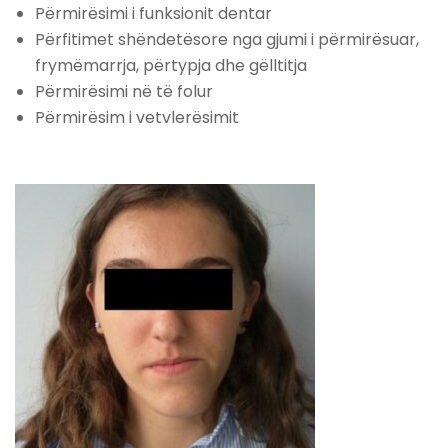
Përmirësimi i funksionit dentar
Përfitimet shëndetësore nga gjumi i përmirësuar,
frymëmarrja, përtypja dhe gëlltitja
Përmirësimi në të folur
Përmirësim i vetvlerësimit