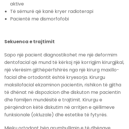
aktive
Të sëmurë që kanë kryer radioterapi
Pacientë me dismorfofobi
Sekuenca e trajtimit
Sapo një pacient diagnostikohet me një deformim
dentofacial që mund të kërkoj një korrigjim kirurgjikal,
një vlerësim gjithëpërfshirës nga një kirurg maxillo-
facial dhe ortodontit është kryesorja. Kirurgu
maksilofacial ekzaminon pacientin, rishikon të gjitha
të dhënat në dispozicion dhe diskuton me pacientin
dhe familjen mundësitë e trajtimit. Kirurgu e
përqëndron këtë diskutim në arritjen e qëllimeve
funksionale (okluzale) dhe estetike të fytyrës.
Mjeku ortodont bën grumbullimin e të dhënave