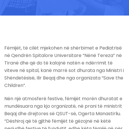
Fëmijët, të cilët mjekohen në shërbimet e Pediatrisë
në Qendrën Spitalore Universitare “Nënë Tereza” në
Tiranë dhe që do të kalojnë natën e ndërrimit të
viteve në spital, kanë marrë sot dhurata nga Ministri i
Shëndetësisë, Ilir Beqaj dhe nga organizata “Save the
Children”.
Nën një atmosferë festive, fëmijët morën dhuratat e
mundësuara nga kjo organizatë, në prani të ministrit
Beqaj dhe drejtores së QSUT-së, Ogerta Manastirliu.
“Dëshiroj që të gjithë fëmijët të gëzojnë në këtë
periudhë festive të fundvitit, edhe këta fëmijë që për