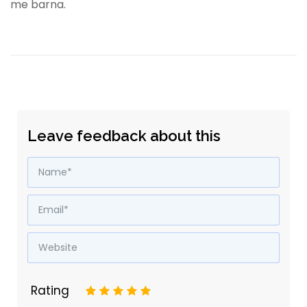
me barna.
Leave feedback about this
Rating
1
2
3
4
5