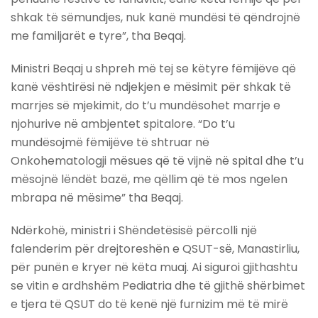
shkak të sëmundjes, nuk kanë mundësi të qëndrojnë
me familjarët e tyre”, tha Beqaj.
Ministri Beqaj u shpreh më tej se këtyre fëmijëve që
kanë vështirësi në ndjekjen e mësimit për shkak të
marrjes së mjekimit, do t’u mundësohet marrje e
njohurive në ambjentet spitalore. “Do t’u
mundësojmë fëmijëve të shtruar në
Onkohematologji mësues që të vijnë në spital dhe t’u
mësojnë lëndët bazë, me qëllim që të mos ngelen
mbrapa në mësime” tha Beqaj.
Ndërkohë, ministri i Shëndetësisë përcolli një
falenderim për drejtoreshën e QSUT-së, Manastirliu,
për punën e kryer në këta muaj. Ai siguroi gjithashtu
se vitin e ardhshëm Pediatria dhe të gjithë shërbimet
e tjera të QSUT do të kenë një furnizim më të mirë