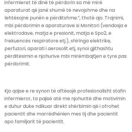
infermieret të dinë të përdorin sa më mirë
aparaturat që janë shumë të nevojshme dhe na
lehtësojnë punën e përditshme.”, thotë ajo. Trajnimi,
mbi përdorimin e aparaturave si Monitori (vendosja e
elektrodave, matja e presionit, matja e Spo2, e
frekuencës respiratore etj.), shiringa elektrike,
perfuzori, aparati i aerosolit etj, synoi gjithashtu
përditësimin e njohurive mbi mirëmbajtjen e tyre pas
përdorimit.
Kjo qajse e re synon të aftësojë profesionalisht stafin
infermieror, ta pajisë atë me njohuritë dhe motivimin
e duhur duke ndikuar direkt shërbimin që i ofrohet
pacientit dhe marrëdhënien mes tij dhe pacientit
apo familjarit të pacientit.