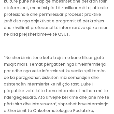
kulturë pune në ekip që mbështet dhe përkrah rolin
e infermierit, mundësi për të zhvilluar më tej aftësitë
profesionale dhe përmirësuar proceset praktike
janë disa nga objektivat e programit të përkrahjes
dhe zhvillimit profesional të infermierëve që ka nisur
në disa prej shërbimeve të QSUT.
“Në shërbimin tonë këto trajnime kanë filluar gjatë
muajit mars. Temat përgatiten nga kryeinfermierja,
por edhe nga vete infermieret ku secila sjell temën
që ka përzgjedhur, diskuton mbi sëmundjen dhe
asistencën infermieristike në çdo rast. Duke i
përgatitur vetë këto tema infermieret ndihen më të
ndërgjegjesuara. Ato kryejnë kërkime dhe janë më të
përfshira dhe interesuara”, shprehet kryeinfermierja
e Shërbimit të Onkohematologjisë Pediatrike,