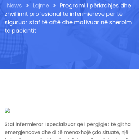
>
>
News
Lajme
Programi i përkrahjes dhe
zhvillimit profesional të infermierëve për të
siguruar staf të aftë dhe motivuar në shërbim
të pacientit
Staf infermieror i specializuar që i përgjigjet të gjitha
emergjencave dhe di të menaxhojë çdo situatë, një