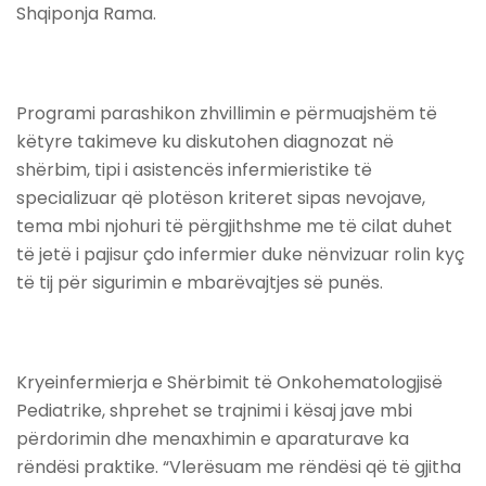
Shqiponja Rama.
Programi parashikon zhvillimin e përmuajshëm të
këtyre takimeve ku diskutohen diagnozat në
shërbim, tipi i asistencës infermieristike të
specializuar që plotëson kriteret sipas nevojave,
tema mbi njohuri të përgjithshme me të cilat duhet
të jetë i pajisur çdo infermier duke nënvizuar rolin kyç
të tij për sigurimin e mbarëvajtjes së punës.
Kryeinfermierja e Shërbimit të Onkohematologjisë
Pediatrike, shprehet se trajnimi i kësaj jave mbi
përdorimin dhe menaxhimin e aparaturave ka
rëndësi praktike. “Vlerësuam me rëndësi që të gjitha