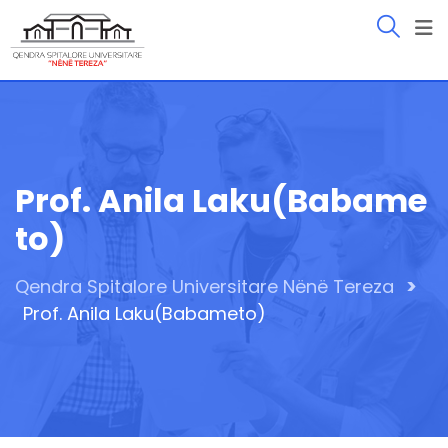
Skip
to
content
Prof. Anila Laku(Babame
To)
>
Qendra Spitalore Universitare Nënë Tereza
Prof. Anila Laku(Babameto)