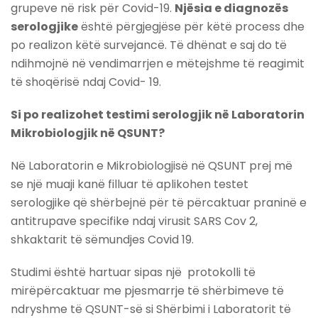
grupeve në risk për Covid-19.
Njësia e diagnozës
serologjike
është përgjegjëse për këtë process dhe
po realizon këtë survejancë. Të dhënat e saj do të
ndihmojnë në vendimarrjen e mëtejshme të reagimit
të shoqërisë ndaj Covid- 19.
Si po realizohet testimi serologjik në Laboratorin
Mikrobiologjik në QSUNT?
Në Laboratorin e Mikrobiologjisë në QSUNT prej më
se një muaji kanë filluar të aplikohen testet
serologjike që shërbejnë për të përcaktuar praninë e
antitrupave specifike ndaj virusit SARS Cov 2,
shkaktarit të sëmundjes Covid 19.
Studimi është hartuar sipas një protokolli të
mirëpërcaktuar me pjesmarrje të shërbimeve të
ndryshme të QSUNT-së si Shërbimi i Laboratorit të