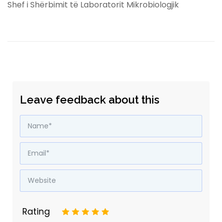
Shef i Shërbimit të Laboratorit Mikrobiologjik
Leave feedback about this
Rating
1
2
3
4
5