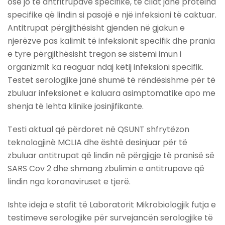
ose jo të antritrupave specifike, të cilat janë proteina
specifike që lindin si pasojë e një infeksioni të caktuar.
Antitrupat përgjithësisht gjenden në gjakun e
njerëzve pas kalimit të infeksionit specifik dhe prania
e tyre përgjithësisht tregon se sistemi imun i
organizmit ka reaguar ndaj këtij infeksioni specifik.
Testet serologjike janë shumë të rëndësishme për të
zbuluar infeksionet e kaluara asimptomatike apo me
shenja të lehta klinike josinjifikante.
Testi aktual që përdoret në QSUNT shfrytëzon
teknologjinë MCLIA dhe është desinjuar për të
zbuluar antitrupat që lindin në përgjigje të pranisë së
SARS Cov 2 dhe shmang zbulimin e antitrupave që
lindin nga koronaviruset e tjerë.
Ishte ideja e stafit të Laboratorit Mikrobiologjik futja e
testimeve serologjike për survejancën serologjike të