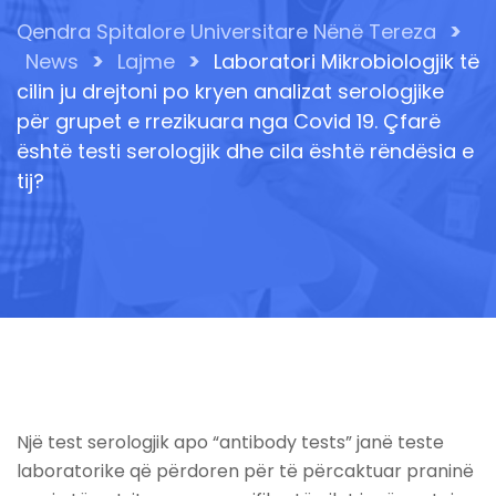
>
Qendra Spitalore Universitare Nënë Tereza
>
>
News
Lajme
Laboratori Mikrobiologjik të
cilin ju drejtoni po kryen analizat serologjike
për grupet e rrezikuara nga Covid 19. Çfarë
është testi serologjik dhe cila është rëndësia e
tij?
Një test serologjik apo “antibody tests” janë teste
laboratorike që përdoren për të përcaktuar praninë