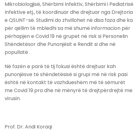
Mikrobiologjisë, Shërbimi Infektiv, Shërbimi i Pediatrisë
Infektive etj., të koordinuar dhe drejtuar nga Drejtoria
e QSUNT-së. Studimi do zhvillohet në disa faza dhe ka
për qëllim të mbledhi sa më shumë informacion për
përhapjen e Covid 19 në grupet në risk si Personelin
Shëndetësor dhe Punonjësit e Rendit si dhe në
popullatë .
Në fazën e parë të tij fokusi është drejtuar kah
punonjësve të shëndetësisë si grupi më në risk pasi
është në kontakt të vazhdueshëm më të sëmurët
me Covid 19 pra dhe në mënyrë të drejtpërdrejtë me
virusin.
Prof. Dr. Andi Koraqi