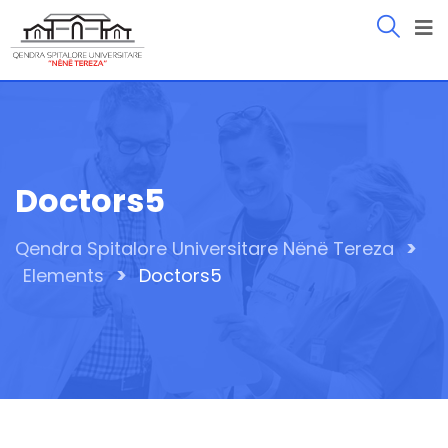
Doctors5
>
Qendra Spitalore Universitare Nënë Tereza
>
Elements
Doctors5