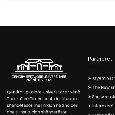
Partnerët
➤ Kryeministr
➤ The New En
Qendra Spitalore Universitare “Nënë
➤ Shqiperia J
Tereza” në Tiranë është institucioni
shëndetësor më i madh në Shqipëri
➤ Infermierë 
dhe si institucion shëndetësor