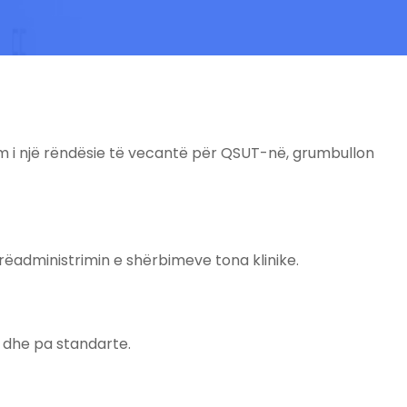
rbim i një rëndësie të vecantë për QSUT-në, grumbullon
ëadministrimin e shërbimeve tona klinike.
n dhe pa standarte.