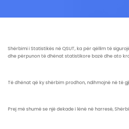
Shërbimi i Statistikës në QSUT, ka për qëllim të sigur
dhe përpunon të dhënat statistikore bazë dhe ato kra
Të dhënat që ky shërbim prodhon, ndihmojnë në të gji
Prej më shumë se një dekade i lënë në harresë, Shërbim