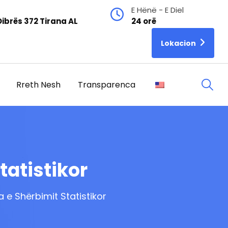
E Hënë - E Diel
ibrës 372 Tirana AL
24 orë
Lokacion
Rreth Nesh
Transparenca
tatistikor
a e Shërbimit Statistikor