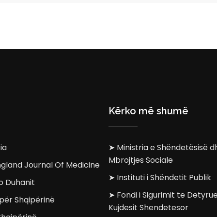
Kërko më shumë
ia
➤ Ministria e Shëndetësisë d
Mbrojtjes Sociale
gland Journal Of Medicine
➤ Instituti i Shëndetit Publik
o Duhanit
➤ Fondi i Sigurimit te Detyr
për Shqipërinë
Kujdesit Shendetesor