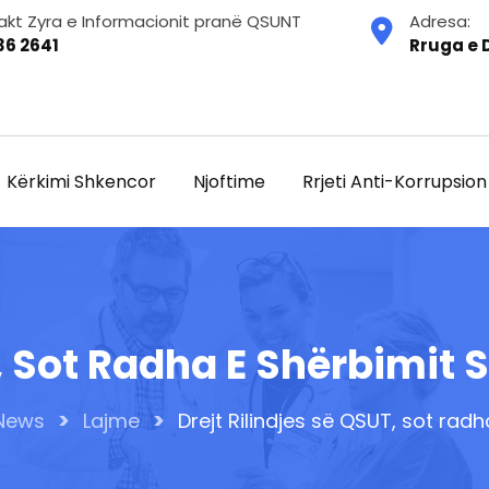
akt Zyra e Informacionit pranë QSUNT
Adresa:
36 2641
Rruga e D
Kërkimi Shkencor
Njoftime
Rrjeti Anti-Korrupsion
, Sot Radha E Shërbimit S
>
>
News
Lajme
Drejt Rilindjes së QSUT, sot radh