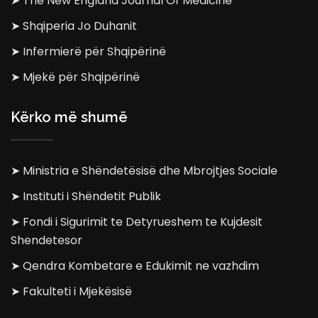
➤ The New England Journal Of Medicine
➤ Shqiperia Jo Duhanit
➤ Infermierë për Shqipërinë
➤ Mjekë për Shqipërinë
Kërko më shumë
➤ Ministria e Shëndetësisë dhe Mbrojtjes Sociale
➤ Instituti i Shëndetit Publik
➤ Fondi i Sigurimit te Detyrueshem te Kujdesit
Shendetesor
➤ Qendra Kombetare e Edukimit ne vazhdim
➤ Fakulteti i Mjekësisë