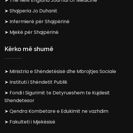
➤ The New England Journal Of Medicine
➤ Shqiperia Jo Duhanit
➤ Infermierë për Shqipërinë
➤ Mjekë për Shqipërinë
Kërko më shumë
➤ Ministria e Shëndetësisë dhe Mbrojtjes Sociale
➤ Instituti i Shëndetit Publik
➤ Fondi i Sigurimit te Detyrueshem te Kujdesit
Shendetesor
➤ Qendra Kombetare e Edukimit ne vazhdim
➤ Fakulteti i Mjekësisë