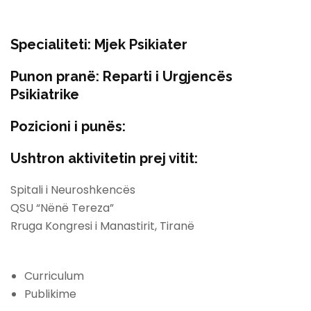
Specialiteti:
Mjek Psikiater
Punon pranë:
Reparti i Urgjencës
Psikiatrike
Pozicioni i punës:
Ushtron aktivitetin prej vitit:
Spitali i Neuroshkencës
QSU “Nënë Tereza”
Rruga Kongresi i Manastirit, Tiranë
Curriculum
Publikime