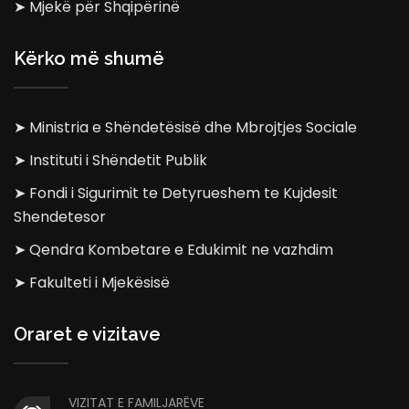
➤ Mjekë për Shqipërinë
Kërko më shumë
➤ Ministria e Shëndetësisë dhe Mbrojtjes Sociale
➤ Instituti i Shëndetit Publik
➤ Fondi i Sigurimit te Detyrueshem te Kujdesit
Shendetesor
➤ Qendra Kombetare e Edukimit ne vazhdim
➤ Fakulteti i Mjekësisë
Oraret e vizitave
VIZITAT E FAMILJARËVE