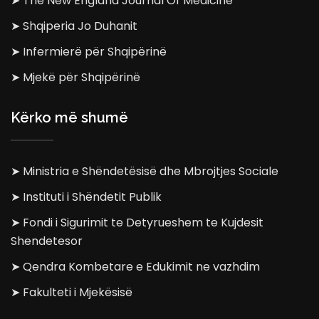
➤ The New England Journal Of Medicine
➤ Shqiperia Jo Duhanit
➤ Infermierë për Shqipërinë
➤ Mjekë për Shqipërinë
Kërko më shumë
➤ Ministria e Shëndetësisë dhe Mbrojtjes Sociale
➤ Instituti i Shëndetit Publik
➤ Fondi i Sigurimit te Detyrueshem te Kujdesit
Shendetesor
➤ Qendra Kombetare e Edukimit ne vazhdim
➤ Fakulteti i Mjekësisë