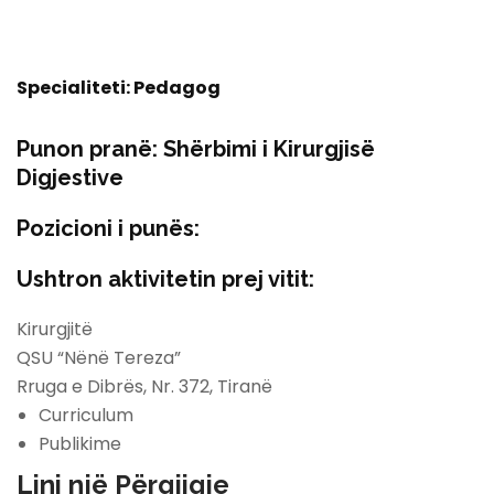
Specialiteti:
Pedagog
Punon pranë:
Shërbimi i Kirurgjisë
Digjestive
Pozicioni i punës:
Ushtron aktivitetin prej vitit:
Kirurgjitë
QSU “Nënë Tereza”
Rruga e Dibrës, Nr. 372, Tiranë
Curriculum
Publikime
Lini një Përgjigje