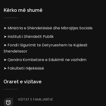
Kërko më shumë
➤ Ministria e Shëndetësisë dhe Mbrojtjes Sociale
➤ Instituti i Shëndetit Publik
➤ Fondi i Sigurimit te Detyrueshem te Kujdesit
Shendetesor
➤ Qendra Kombetare e Edukimit ne vazhdim
➤ Fakulteti i Mjekësisë
Oraret e vizitave
VIZITAT E FAMILJARËVE