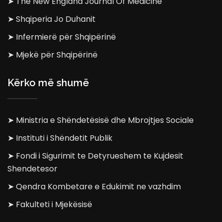
➤ The New England Journal Of Medicine
➤ Shqiperia Jo Duhanit
➤ Infermierë për Shqipërinë
➤ Mjekë për Shqipërinë
Kërko më shumë
➤ Ministria e Shëndetësisë dhe Mbrojtjes Sociale
➤ Instituti i Shëndetit Publik
➤ Fondi i Sigurimit te Detyrueshem te Kujdesit
Shendetesor
➤ Qendra Kombetare e Edukimit ne vazhdim
➤ Fakulteti i Mjekësisë