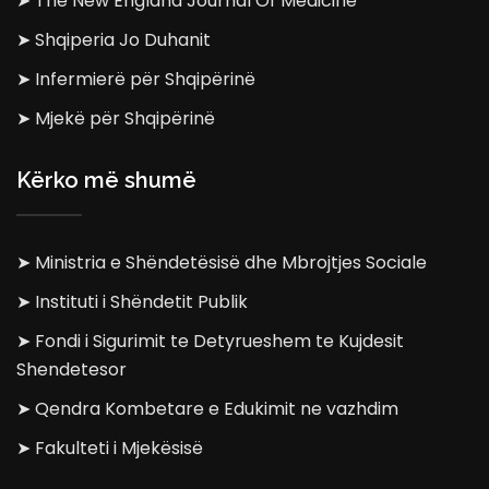
➤ The New England Journal Of Medicine
➤ Shqiperia Jo Duhanit
➤ Infermierë për Shqipërinë
➤ Mjekë për Shqipërinë
Kërko më shumë
➤ Ministria e Shëndetësisë dhe Mbrojtjes Sociale
➤ Instituti i Shëndetit Publik
➤ Fondi i Sigurimit te Detyrueshem te Kujdesit
Shendetesor
➤ Qendra Kombetare e Edukimit ne vazhdim
➤ Fakulteti i Mjekësisë