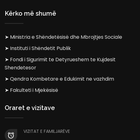
Kërko më shumë
➤ Ministria e Shëndetësisë dhe Mbrojtjes Sociale
➤ Instituti i Shëndetit Publik
➤ Fondi i Sigurimit te Detyrueshem te Kujdesit
Shendetesor
➤ Qendra Kombetare e Edukimit ne vazhdim
➤ Fakulteti i Mjekësisë
Oraret e vizitave
VIZITAT E FAMILJARËVE