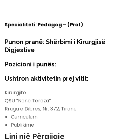
Specialiteti:
Pedagog – (Prof)
Punon pranë:
Shërbimi i Kirurgjisë
Digjestive
Pozicioni i punës:
Ushtron aktivitetin prej vitit:
Kirurgjitë
QSU “Nënë Tereza”
Rruga e Dibrës, Nr. 372, Tiranë
Curriculum
Publikime
Lini një Përgjigje