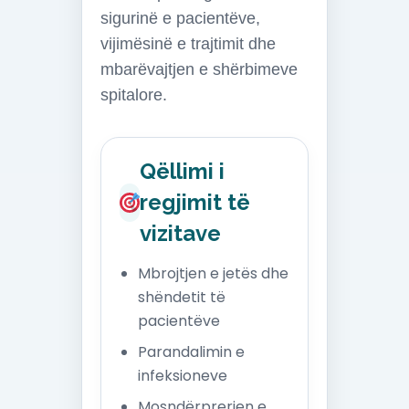
sigurinë e pacientëve,
vijimësinë e trajtimit dhe
mbarëvajtjen e shërbimeve
spitalore.
Qëllimi i
regjimit të
vizitave
Mbrojtjen e jetës dhe
shëndetit të
pacientëve
Parandalimin e
infeksioneve
Mosndërprerjen e