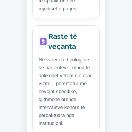
të spitalit dhe në
mjediset e pritjes.
Raste të
veçanta
Në varësi të tipologjisë
së pacientëve, mund të
aplikohet vetëm një orar
vizite, i përshtatur me
nevojat specifike,
gjithmonë brenda
intervaleve kohore të
përcaktuara nga
institucioni.