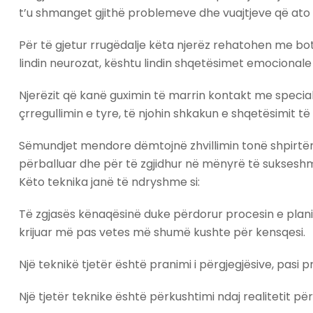
t’u shmanget gjithë problemeve dhe vuajtjeve që ato 
Për të gjetur rrugëdalje këta njerëz rehatohen me bot
lindin neurozat, kështu lindin shqetësimet emocional
Njerëzit që kanë guximin të marrin kontakt me specia
çrregullimin e tyre, të njohin shkakun e shqetësimit 
Sëmundjet mendore dëmtojnë zhvillimin tonë shpirtëro
përballuar dhe për të zgjidhur në mënyrë të sukseshm
Këto teknika janë të ndryshme si:
Të zgjasës kënaqësinë duke përdorur procesin e planif
krijuar më pas vetes më shumë kushte për kensqesi.
Një teknikë tjetër është pranimi i përgjegjësive, pasi
Një tjetër teknike është përkushtimi ndaj realitetit pë