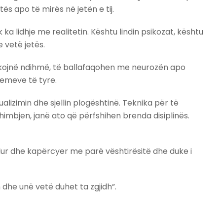
 apo të mirës në jetën e tij.
 lidhje me realitetin. Kështu lindin psikozat, kështu
 vetë jetës.
erkojnë ndihmë, të ballafaqohen me neurozën apo
lemeve të tyre.
zimin dhe sjellin plogështinë. Teknika për të
mbjen, janë ato që përfshihen brenda disiplinës.
llur dhe kapërcyer me parë vështirësitë dhe duke i
 dhe unë vetë duhet ta zgjidh”.