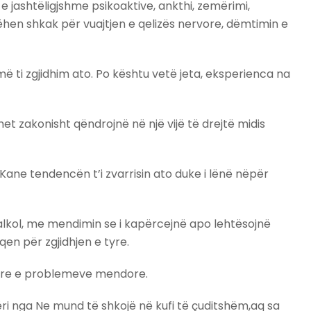
 e jashtëligjshme psikoaktive, ankthi, zemërimi,
o bëhen shkak për vuajtjen e qelizës nervore, dëmtimin e
ti zgjidhim ato. Po kështu vetë jeta, eksperienca na
et zakonisht qëndrojnë në një vijë të drejtë midis
ane tendencën t’i zvarrisin ato duke i lënë nëpër
, alkol, me mendimin se i kapërcejnë apo lehtësojnë
en për zgjidhjen e tyre.
sore e problemeve mendore.
i nga Ne mund të shkojë në kufi të çuditshëm,aq sa