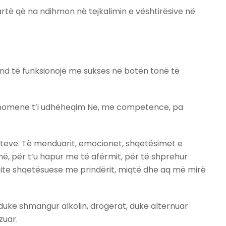
rtë që na ndihmon në tejkalimin e vështirësive në
nd të funksionojë me sukses në botën tonë të
 fenomene t’i udhëheqim Ne, me competence, pa
akteve. Të menduarit, emocionet, shqetësimet e
, për t’u hapur me të afërmit, për të shprehur
site shqetësuese me prindërit, miqtë dhe aq më mirë
duke shmangur alkolin, drogerat, duke alternuar
zuar.