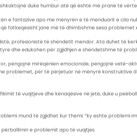
shkaktojnë duke humbur atë që është më pranë të vërtetës
ën e fantazive apo me mënyrën e të menduarit e cila nuk ka
e që fatkeqësisht janë më të dhimbshme sesa problemet e
listë, profesionistë të shëndetit mendor. Ata duhet të k
të tyre dhe edukohen për zgjidhjen e shëndetshme të prob
r, pengojnë mirëqënien emocionale, pengojnë vetë-aktuali
e problemet, për të përjetuar në mënyrë konstruktive dhi
ikimit të vuajtjeve dhe kënaqësive në jetë, duke u peëba
 problemi mund të zgjidhet kur themi: ”ky eshte problemi im
r përballimin e problemit apo të vuajtjes.