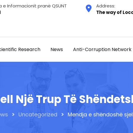
a e Informacionit pranë QSUNT
Address:
1
The way of Loca
cientific Research
News
Anti-Corruption Network
ell Një Trup Të Shëndet
>
>
ews
Uncategorized
Mendja e shëndoshë sjel