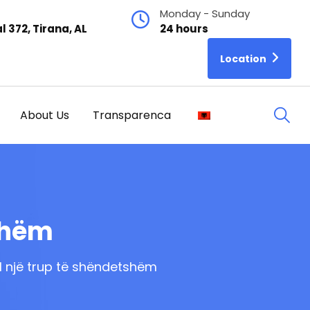
Monday - Sunday
l 372, Tirana, AL
24 hours
Location
About Us
Transparenca
shëm
l një trup të shëndetshëm