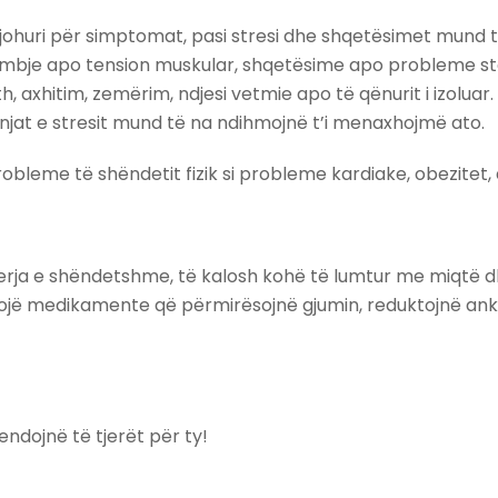
mi njohuri për simptomat, pasi stresi dhe shqetësimet mun
, dhimbje apo tension muskular, shqetësime apo probleme s
, axhitim, zemërim, ndjesi vetmie apo të qënurit i izoluar
henjat e stresit mund të na ndihmojnë t’i menaxhojmë ato.
me të shëndetit fizik si probleme kardiake, obezitet, d
ushqyerja e shëndetshme, të kalosh kohë të lumtur me miqt
dojë medikamente që përmirësojnë gjumin, reduktojnë an
dojnë të tjerët për ty!