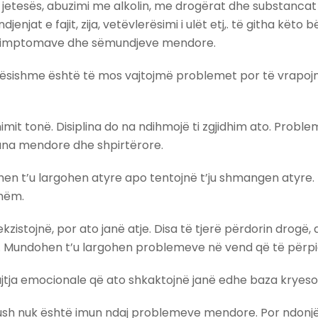
 i jetesës, abuzimi me alkolin, me drogërat dhe substancat
enjat e fajit, zija, vetëvlerësimi i ulët etj,. të githa kët
 e simptomave dhe sëmundjeve mendore.
sishme është të mos vajtojmë problemet por të vrapojmë 
t tonë. Disiplina do na ndihmojë ti zgjidhim ato. Problem
 ana mendore dhe shpirtërore.
n t’u largohen atyre apo tentojnë t’ju shmangen atyre. K
shëm.
ekzistojnë, por ato janë atje. Disa të tjerë përdorin drogë
je. Mundohen t’u largohen problemeve në vend që të përpiq
uajtja emocionale që ato shkaktojnë janë edhe baza krye
kush nuk është imun ndaj problemeve mendore. Por ndonjër