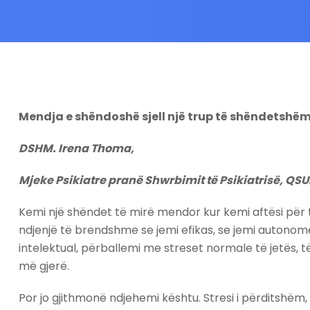
Mendja e shëndoshë sjell një trup të shëndetshë
DSHM. Irena Thoma,
Mjeke Psikiatre pranë Shwrbimit të Psikiatrisë, QS
Kemi një shëndet të mirë mendor kur kemi aftësi për të 
ndjenjë të brendshme se jemi efikas, se jemi autonomë,
intelektual, përballemi me streset normale të jetës,
më gjerë.
Por jo gjithmonë ndjehemi kështu. Stresi i përditshëm