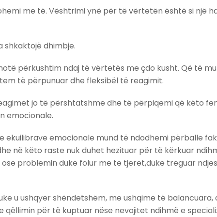
hemi me të. Vështrimi ynë për të vërtetën është si një ha
na shkaktojë dhimbje.
thotë përkushtim ndaj të vërtetës me çdo kusht. Që të mu
em të përpunuar dhe fleksibël të reagimit.
n, reagimet jo të përshtatshme dhe të përpiqemi që këto
n emocionale.
jen e ekuilibrave emocionale mund të ndodhemi përballe f
e në këto raste nuk duhet hezituar për të kërkuar ndihmë
ose problemin duke folur me te tjeret,duke treguar ndje
 duke u ushqyer shëndetshëm, me ushqime të balancuara, 
ëllimin për të kuptuar nëse nevojitet ndihmë e speciali