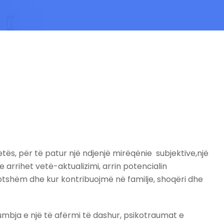
jetës, për të patur një ndjenjë mirëqënie subjektive,një
 arrihet vetë-aktualizimi, arrin potencialin
otshëm dhe kur kontribuojmë në familje, shoqëri dhe
umbja e një të afërmi të dashur, psikotraumat e