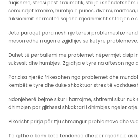
fuqishme, stresi post traumatik, stili jo i shëndetshëm
sëmundjet kronike, humbja e punës, divorci, martesa, ndj
fuksionimit normal të saj dhe rrjedhimisht shfaqjen
Jeta paraqet para nesh një tërësi problemesh,e rëndë
mëson edhe rrugën e zgjidhjes së këtyre problemeve.
Duhet të përballemi me problemet nëpërmjet disiplinimi
suksesit dhe humbjes,. Zgjidhja e tyre na aftëson nga
Por,disa njerëz frikësohen nga problemet dhe mundohe
këmbët e tyre dhe duke shkaktuar stres të vazhdue
Ndonjëherë bëjmë sikur i harrojmë, shtiremi sikur nuk 
dhimbjen por gjithsesi shkaktari i dhimbjes ngelet at
Pikërisht prirja për t’ju shmangur problemeve dhe v
Të gjithë e kemi këtë tendence dhe për rrjedhojë as