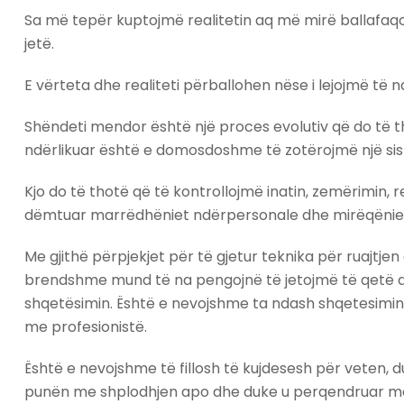
Sa më tepër kuptojmë realitetin aq më mirë ballafaqo
jetë.
E vërteta dhe realiteti përballohen nëse i lejojmë të 
Shëndeti mendor është një proces evolutiv që do të 
ndërlikuar është e domosdoshme të zotërojmë një sist
Kjo do të thotë që të kontrollojmë inatin, zemërimi
dëmtuar marrëdhëniet ndërpersonale dhe mirëqënie
Me gjithë përpjekjet për të gjetur teknika për ruajt
brendshme mund të na pengojnë të jetojmë të qetë dh
shqetësimin. Është e nevojshme ta ndash shqetesimin 
me profesionistë.
Është e nevojshme të fillosh të kujdesesh për veten,
punën me shplodhjen apo dhe duke u perqendruar me q