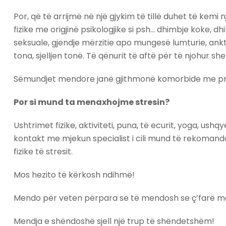
Por, që të arrijmë në një gjykim të tillë duhet të ke
fizike me origjinë psikologjike si psh… dhimbje koke
seksuale, gjendje mërzitie apo mungesë lumturie, ankth
tona, sjelljen tonë. Të qënurit të aftë për të njohur s
Sëmundjet mendore janë gjithmonë komorbide me proble
Por si mund ta menaxhojme stresin?
Ushtrimet fizike, aktiviteti, puna, të ecurit, yoga, 
kontakt me mjekun specialist i cili mund të rekoman
fizike të stresit.
Mos hezito të kërkosh ndihmë!
Mendo për veten përpara se të mendosh se ç’farë men
Mendja e shëndoshë sjell një trup të shëndetshëm!