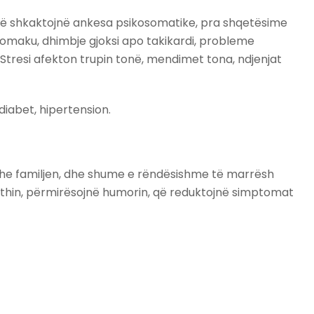
d të shkaktojnë ankesa psikosomatike, pra shqetësime
tomaku, dhimbje gjoksi apo takikardi, probleme
. Stresi afekton trupin tonë, mendimet tona, ndjenjat
iabet, hipertension.
ë dhe familjen, dhe shume e rëndësishme të marrësh
kthin, përmirësojnë humorin, që reduktojnë simptomat