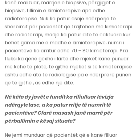
kanë realizuar, marrjen e biopsive, përgjigjet e
biopsive, fillimin e kimioterapive apo edhe
radioterapisë. Nuk ka patur asnjë ndërperje të
shërbimit për pacientët që trajtohen me kimioterapi
dhe radioterapi, madje ka patur ditë të caktuara kur
bëhët gama më e madhe e kimioterapive, numri i
pacientëve ka arritur edhe 70 – 80 kimioterapi. Pra
fluksi ka qënë goxha i lartë dhe mjekët kanë punuar
me kohë të plotë, të gjithë mjeket si të kimioterapisë
ashtu edhe ata të radiologjisë pa e ndërprerë punën
që të gjithë , as edhe një ditë.
Në këto dy javët e fundit ka rifiulluar lëvizja
ndërqytetase, a ka patur rritje të numrit të
pacientëve? Cfarë masash janë marrë për
përballimin e kësaj situate?
Ne jemi munduar që pacientët që e kanë filluar