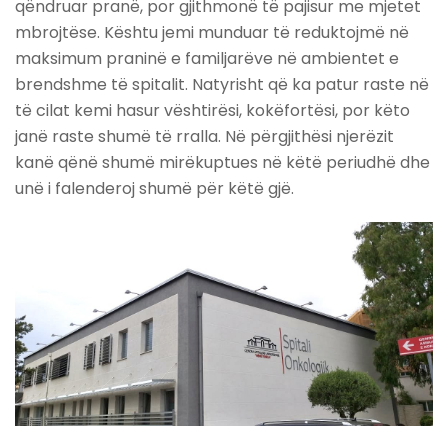
qëndruar pranë, por gjithmonë të pajisur me mjetet
mbrojtëse. Kështu jemi munduar të reduktojmë në
maksimum praninë e familjarëve në ambientet e
brendshme të spitalit. Natyrisht që ka patur raste në
të cilat kemi hasur vështirësi, kokëfortësi, por këto
janë raste shumë të rralla. Në përgjithësi njerëzit
kanë qënë shumë mirëkuptues në këtë periudhë dhe
unë i falenderoj shumë për këtë gjë.