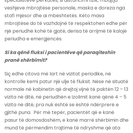
specialistëve përkatës, si distancimi fizik, mbajtja
veshjeve mbrojtëse personale, maska e doreza nga
stafi mjësor dhe ai mbështetës. Këto masa
mbrojtëse do të vazhdojnë të respektohen edhe për
një periudhë kohë të gjatë, derisa të arrijmë të kalojë
periudha e emergjencës.
Si ka qënë fluksi i pacientëve që paraqiteshin
pranë shërbimit?
Siç edhe citova më lart në vizitat periodike, në
kontrolle kemi patur një ulje të fluksit. Nëse në situatë
normale në kabinetin që drejtoj vijnë të paktën 12 – 13
vizita në ditë, në periudhën e izolimit kanë qënë 4 – 5
vizita në ditë, pra nuk është se është ndërprerë e
gjithë puna. Për më tepër, pacientët që e kanë
pasur të domosdoshëm, e kanë marrë shërbimin dhe
mund të përmendim trajtime të ndryshme që ata