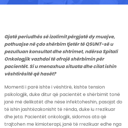
Gjatë periudhës së izolimit përgjatë dy muajve,
pothuajse në çdo shërbim tjetër të QSUNT-së u
pezulluan konsultat dhe shtrimet, ndërsa Spitali
Onkologjik vazhdoi të ofrojë shërbimin për
pacientët. Si u menaxhua situata dhe cilat ishin
vështirësitë që hasët?
Momenti i parë ishte i vështirë, kishte tension
psikologjik, duke ditur që pacientët e shërbimit tonë
janë më delikatët dhe nëse infektoheshin, pasojat do
të ishin jashtëzakonisht të rënda, duke iu rrezikuar
dhe jeta. Pacientët onkologjik, sidomos ata që
trajtohen me kimioterapi, janë të rrezikuar edhe nga