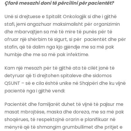
Çfarë mesazhi doni të përcillni për pacientët?
Unë si drejtuese e Spitalit Onkologjik si dhe i gjithë
stafi, jemi angazhuar maksimalisht për organizimin
dhe mbarvajtjen sa më të mire të punës për të
ofruar një shërbim të sigurt, si për pacientët dhe për
stafin, që të dalim nga kjo gjëndje me sa më pak
humbje dhe me sa më pak infektime.
Kam një mesazh për të gjithë ata të cilët janë të
detyruar që ti drejtohen spitaleve dhe sidomos
QSUNT – së e cila është unike në Shqipëri dhe ku vijnë
pacientë nga i gjithë vendi:
Pacientët dhe familjarët duhet të vijnë të pajisur me
masat mbrojtëse, maska dhe doreza, me sa më pak
shoqërues, të respektojnë orarin e planifikuar në
mënyrë që të shmangim grumbullimet dhe pritjet e