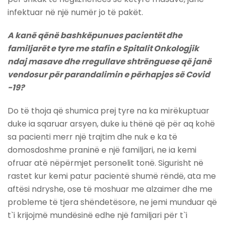
infektuar në një numër jo të pakët.
A kanë qënë bashkëpunues pacientët dhe
familjarët e tyre me stafin e Spitalit Onkologjik
ndaj masave dhe rregullave shtrënguese që janë
vendosur për parandalimin e përhapjes së Covid
-19?
Do të thoja që shumica prej tyre na ka mirëkuptuar
duke ia sqaruar arsyen, duke iu thënë që për aq kohë
sa pacienti merr një trajtim dhe nuk e ka të
domosdoshme praninë e një familjari, ne ia kemi
ofruar atë nëpërmjet personelit tonë. Sigurisht në
rastet kur kemi patur pacientë shumë rëndë, ata me
aftësi ndryshe, ose të moshuar me alzaimer dhe me
probleme të tjera shëndetësore, ne jemi munduar që
t`i krijojmë mundësinë edhe një familjari për t`i