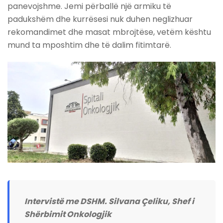
panevojshme. Jemi përballë një armiku të
padukshëm dhe kurrësesi nuk duhen neglizhuar
rekomandimet dhe masat mbrojtëse, vetëm kështu
mund ta mposhtim dhe të dalim fitimtarë.
Intervistë me DSHM. Silvana Çeliku, Shef i
Shërbimit Onkologjik