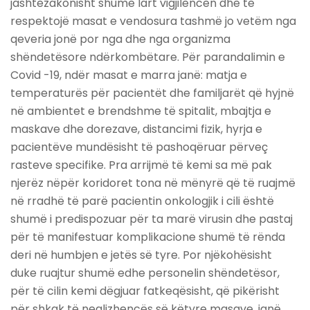
jashtëzakonisht shumë lart vigjilencën dhe të
respektojë masat e vendosura tashmë jo vetëm nga
qeveria jonë por nga dhe nga organizma
shëndetësore ndërkombëtare. Për parandalimin e
Covid -19, ndër masat e marra janë: matja e
temperaturës për pacientët dhe familjarët që hyjnë
në ambientet e brendshme të spitalit, mbajtja e
maskave dhe dorezave, distancimi fizik, hyrja e
pacientëve mundësisht të pashoqëruar përveç
rasteve specifike. Pra arrijmë të kemi sa më pak
njerëz nëpër koridoret tona në mënyrë që të ruajmë
në rradhë të parë pacientin onkologjik i cili është
shumë i predispozuar për ta marë virusin dhe pastaj
për të manifestuar komplikacione shumë të rënda
deri në humbjen e jetës së tyre. Por njëkohësisht
duke ruajtur shumë edhe personelin shëndetësor,
për të cilin kemi dëgjuar fatkeqësisht, që pikërisht
për shkak të neglizhencës së këtyre masave, janë