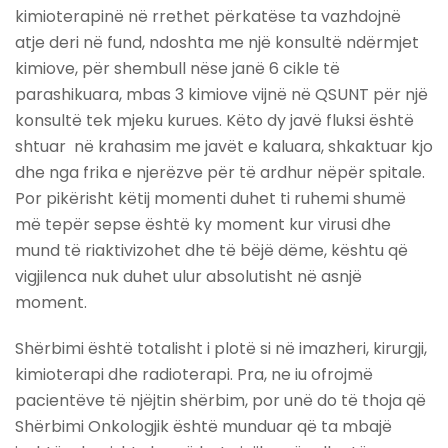
kimioterapinë në rrethet përkatëse ta vazhdojnë
atje deri në fund, ndoshta me një konsultë ndërmjet
kimiove, për shembull nëse janë 6 cikle të
parashikuara, mbas 3 kimiove vijnë në QSUNT për një
konsultë tek mjeku kurues. Këto dy javë fluksi është
shtuar në krahasim me javët e kaluara, shkaktuar kjo
dhe nga frika e njerëzve për të ardhur nëpër spitale.
Por pikërisht këtij momenti duhet ti ruhemi shumë
më tepër sepse është ky moment kur virusi dhe
mund të riaktivizohet dhe të bëjë dëme, kështu që
vigjilenca nuk duhet ulur absolutisht në asnjë
moment.
Shërbimi është totalisht i plotë si në imazheri, kirurgji,
kimioterapi dhe radioterapi. Pra, ne iu ofrojmë
pacientëve të njëjtin shërbim, por unë do të thoja që
Shërbimi Onkologjik është munduar që ta mbajë