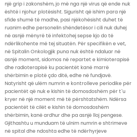
një grip i zakonshëm, jo më nga një virus që ende nuk
është i njohur plotësisht. Sigurisht që ishim para një
sfide shumë të madhe, pasi njëkohësisht duhet të
ruanim edhe personelin shëndetësor i cili nuk duhej
në asnjë mënyrë të infektohej sepse kjo do të
ndërlikohente më tej situatën. Për specifikën e vet,
në Spitalin Onkologjik puna nuk është ndaluar në
asnjë moment, sidomos në repartet e kimioterapisë
dhe radioterapisë ku pacientët kanë marrë
shërbimin e plotë çdo ditë, edhe në fundjavë.
Natyrisht që ulëm numrin e kontrolleve periodike për
pacientët që nuk e kishin të domosdoshëm për t`u
kryer në një moment më të përshtatshëm. Ndërsa
pacientët të cilët e kishin të domosdoshëm
shërbimin, kanë ardhur dhe pa asnjë lloj pengese.
Gjithashtu u munduam të ulnim numrin e shtrimeve
në spital dhe ndoshta edhe të ndërhyrjeve