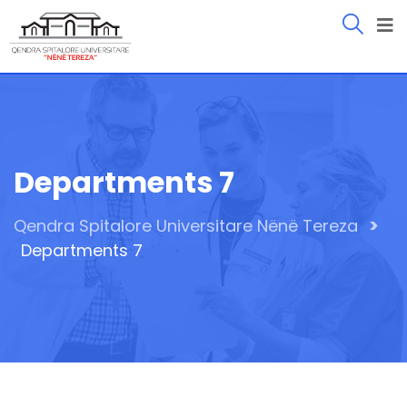
Departments 7
>
Qendra Spitalore Universitare Nënë Tereza
Departments 7